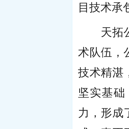
目技术承
天拓公司
术队伍，
技术精湛
坚实基础
力，形成