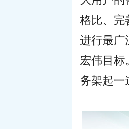
格比、完
进行最广
宏伟目标
务架起一