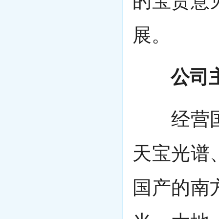
的宝贵意
展。
公司
经营国内
天宝光谱
国产的南