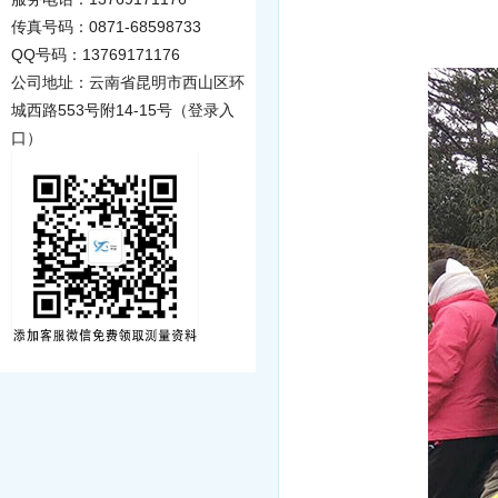
传真号码：0871-68598733
QQ号码：13769171176
公司地址：云南省昆明市西山区环
城西路553号附14-15号（登录入
口）