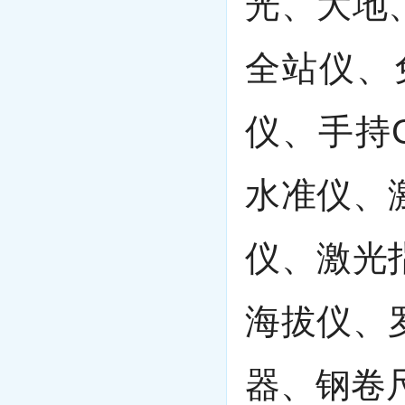
光、大地
全站仪、
仪、手持
水准仪、
仪、激光
海拔仪、
器、钢卷