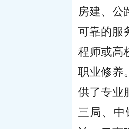
房建、公
可靠的服
程师或高
职业修养
供了专业
三局、中