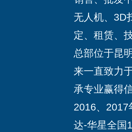
无人机、3
定、租赁、
总部位于昆
来一直致力
承专业赢得
2016、20
达-华星全国