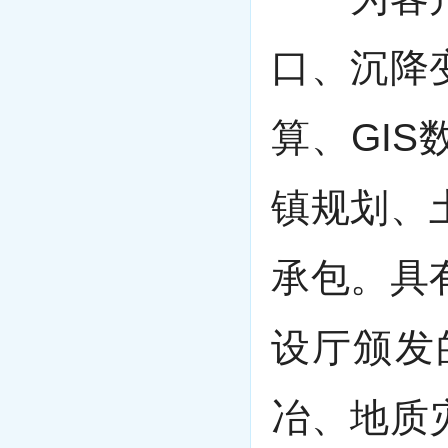
口、沉降
算、GI
镇规划、
承包。具
设厅颁发
冶、地质