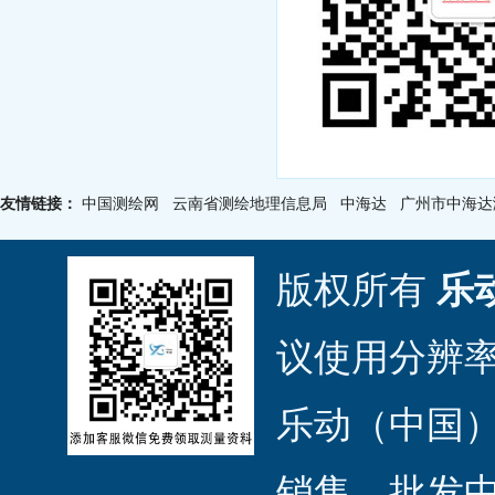
友情链接：
中国测绘网
云南省测绘地理信息局
中海达
广州市中海达
版权所有
乐
议使用分辨率：
乐动（中国）
销售、批发中