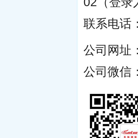
02（登录
联系电话：1
公司网址
公司微信：yn