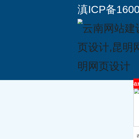
滇ICP备160
在