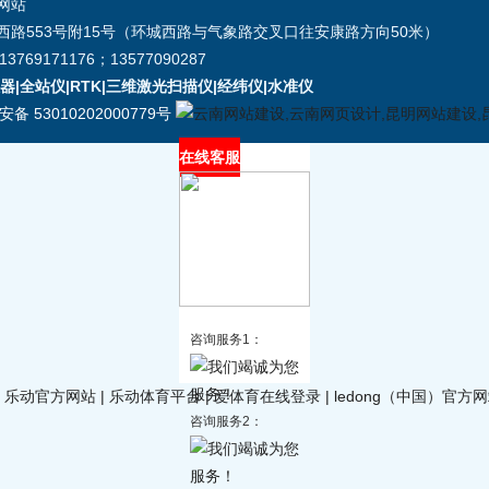
网站
路553号附15号（环城西路与气象路交叉口往安康路方向50米）
3769171176；13577090287
|全站仪|RTK|三维激光扫描仪|经纬仪|水准仪
备 53010202000779号
在线客服
咨询服务1：
|
乐动官方网站
|
乐动体育平台
|
爱体育在线登录
|
ledong（中国）官方
咨询服务2：