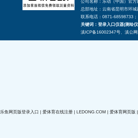
公司名称：乐动（中国）官方
总部地址：云南省昆明市环城西
联系电话：0871-68598733；1
关键词：登录入口仪器|测绘仪器
滇ICP备16002347号
、
滇公网安
乐鱼网页版登录入口
|
爱体育在线注册
|
LEDONG.COM
|
爱体育网页版