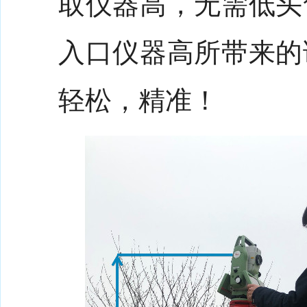
取仪器高，无需低头
入口仪器高所带来的
轻松，精准！