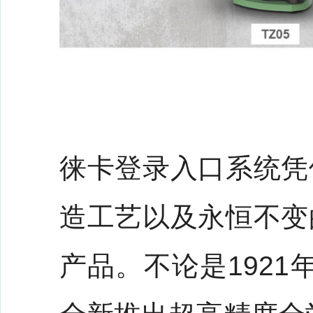
徕卡登录入口系统凭
造工艺以及永恒不变
产品。不论是1921