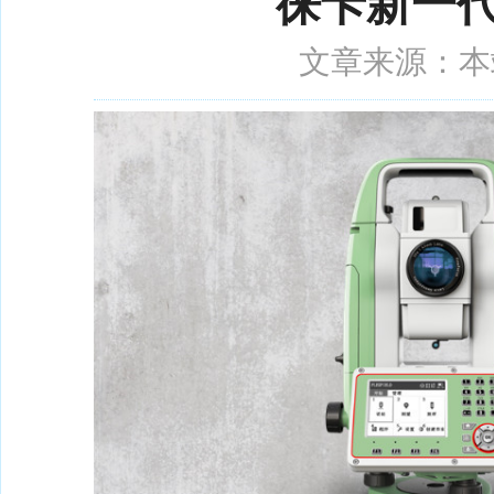
徕卡新一代手
文章来源：本站