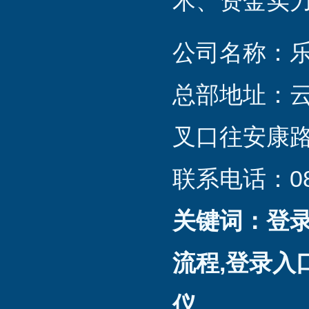
术、资金实
公司名称：
总部地址：云
叉口往安康路
联系电话：0871
关键词：登
流程,登录入
仪