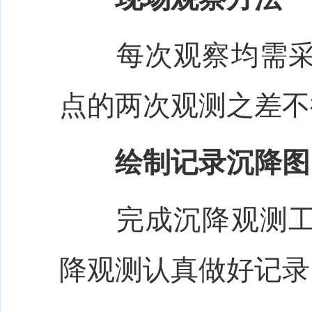
每次观察均需采用
点的两次观测之差不
绘制记录沉降图
完成沉降观测工作
降观测认真做好记录