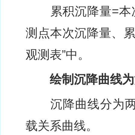
累积沉降量=本次
测点本次沉降量、累
观测表”中。
绘制沉降曲线为
沉降曲线分为两部
载关系曲线。