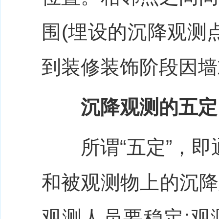
围(埋设的沉降观测
到装修装饰阶段因墙
沉降观测的五定
所谓“五定”，即
和被观测物上的沉降
观测人员要稳定;观