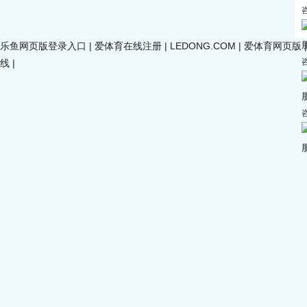
乐鱼网页版登录入口
|
爱体育在线注册
|
LEDONG.COM
|
爱体育网页版
线
|