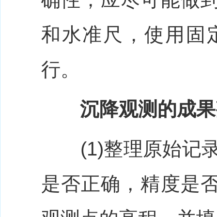
和水准尺，使用固
行。
沉降观测的成果
(1)整理原始记录
是否正确，精度是