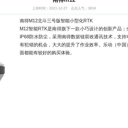
上传时间：2021-12-27 点击人气：3834
南得M12北斗三号版智能小型化RTK
M12智能RTK是南得旗下一款小巧设计的创新产品
IP68防水防尘，采用南得数据链双收通讯技术，支
有犯错的机会，大大的提升了作业效率。乐动（中国）
面都能有较好的购买体验。