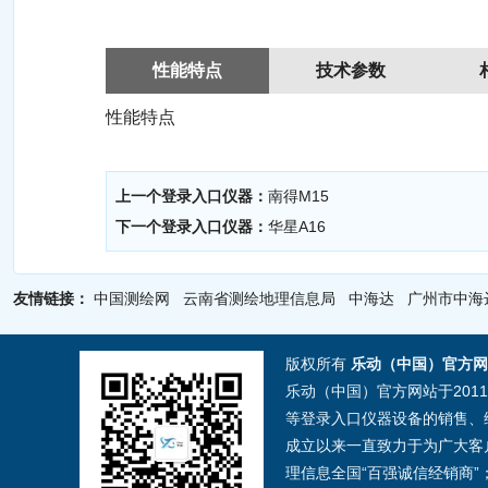
性能特点
技术参数
性能特点
上一个登录入口仪器：
南得M15
下一个登录入口仪器：
华星A16
友情链接：
中国测绘网
云南省测绘地理信息局
中海达
广州市中海
版权所有
乐动（中国）官方网
乐动（中国）官方网站于201
等登录入口仪器设备的销售、
成立以来一直致力于为广大客户
理信息全国“百强诚信经销商”