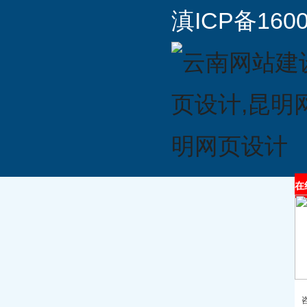
滇ICP备160
在