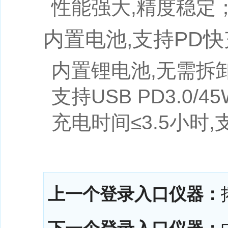
性能强大,精度稳定
内置电池,支持PD快
内置锂电池,无需拆
支持USB PD3.0/
充电时间≤3.5小时
上一个登录入口仪器：