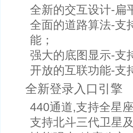
全新的交互设计-扁
全面的道路算法-支
能；
强大的底图显示-支持
开放的互联功能-支
全新登录入口引擎
440通道,支持全星
支持北斗三代卫星