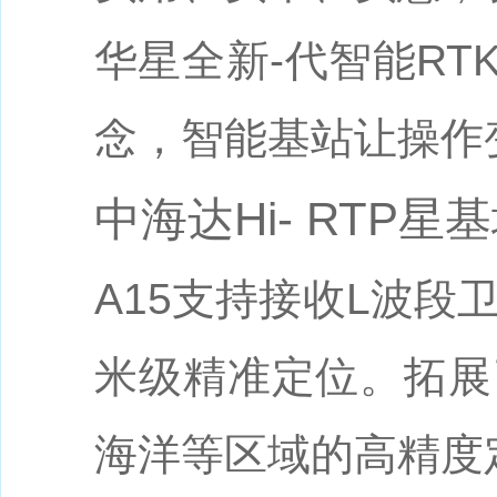
华星全新-代智能RT
念，智能基站让操作
中海达Hi- RTP星
A15支持接收L波
米级精准定位。拓展了
海洋等区域的高精度