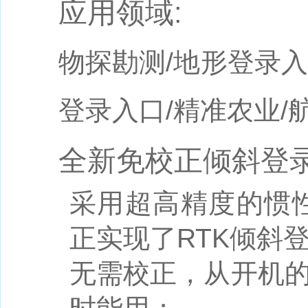
应用领域:
物探勘测/地形登录入
登录入口/精准农业/
全新免校正倾斜登
采用超高精度的惯性
正实现了RTK倾斜
无需校正，从开机