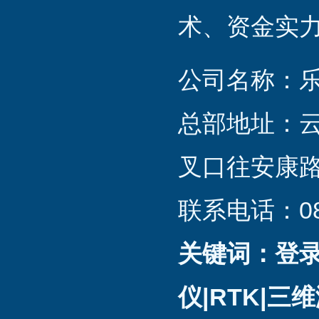
术、资金实
公司名称：
总部地址：云
叉口往安康路
联系电话：0871
关键词：登录
仪|RTK|三