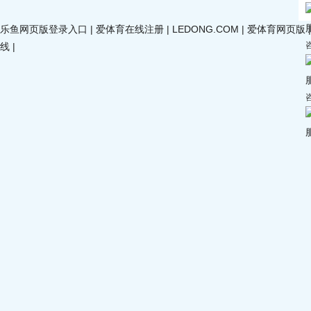
乐鱼网页版登录入口
|
爱体育在线注册
|
LEDONG.COM
|
爱体育网页版
线
|